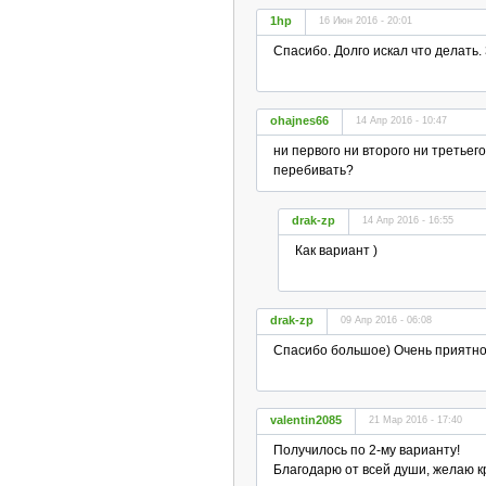
1hp
16 Июн 2016 - 20:01
Спасибо. Долго искал что делать.
ohajnes66
14 Апр 2016 - 10:47
ни первого ни второго ни третьего
перебивать?
drak-zp
14 Апр 2016 - 16:55
Как вариант )
drak-zp
09 Апр 2016 - 06:08
Спасибо большое) Очень приятно
valentin2085
21 Мар 2016 - 17:40
Получилось по 2-му варианту!
Благодарю от всей души, желаю кр