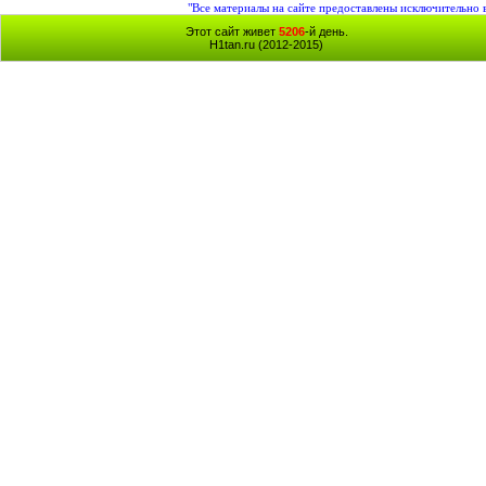
"Все материалы на сайте предоставлены исключительно 
Этот сайт живет
5206
-й день.
H1tan.ru (2012-2015)