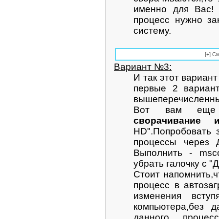
именно для Вас! 
процесс нужно за
систему.
Вариант №3:
И так этот вариант
первые 2 вариан
вышеперечисленных
Вот вам еще 
сворачивание и
HD".Попробовать 
процессы через 
Выполнить - msco
убрать галочку с "
Стоит напомнить,
процесс в автозаг
изменения вступ
компьютера,без д
данного проце