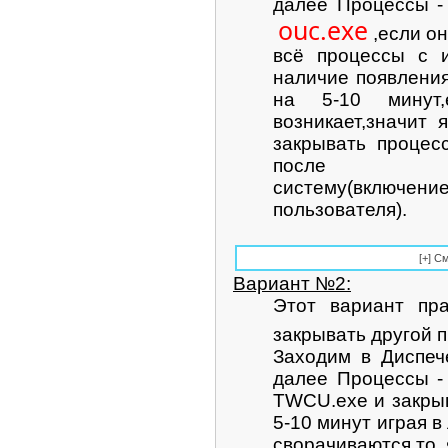
далее Процессы -
ouc.exe
,если о
всё процессы с 
наличие появлени
на 5-10 минут
возникает,значит 
закрывать процес
после
систему(включе
пользователя).
Вариант №2:
Этот вариант пр
закрывать другой 
Заходим в Диспече
далее Процессы -
TWCU.exe и закрыв
5-10 минут играя в
сворачиваются,то