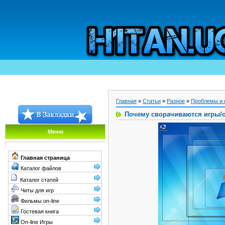
Главная
»
Статьи
»
Разное
»
Проблемы и 
Почему сворачиваются игры/о
Меню
Главная страница
Каталог файлов
Каталог статей
Читы для игр
Фильмы on-line
Гостевая книга
On-line Игры