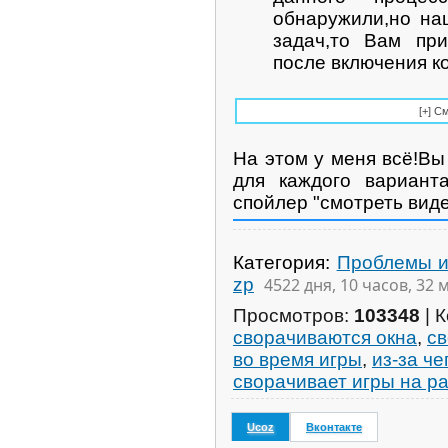
обнаружили,но на
задач,то Вам при
после включения к
На этом у меня всё!Вы
для каждого вариант
спойлер "смотреть виде
Категория
:
Проблемы и
zp
4522 дня, 10 часов, 32 
Просмотров
:
103348
|
К
сворачиваются окна
,
св
во время игры
,
из-за ч
сворачивает игры на р
Ucoz
Вконтакте