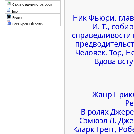
Связь с администратором
Блог
Ник Фьюри, гла
Видео
И. Т., соб
Расширенный поиск
справедливости и
предводительс
Человек, Тор, Н
Вдова всту
Жанр Прикл
Ре
В ролях Джере
Сэмюэл Л. Джек
Кларк Грегг, Ро