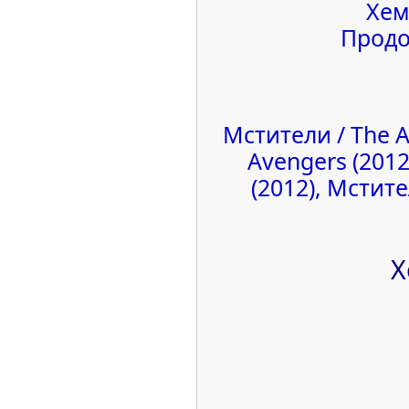
Хем
Продо
Мстители / The A
Avengers (201
(2012), Мстите
Х