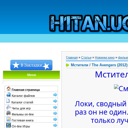
Главная
»
Статьи
»
Новинки кино
»
фильм
Мстители / The Avengers (2012)
Мстител
Меню
Главная страница
Каталог файлов
Локи, сводный 
Каталог статей
Читы для игр
раз он не один
Фильмы on-line
только лу
Гостевая книга
On-line Игры