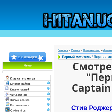
Главная
»
Статьи
»
Новинки кино
»
фильм
Первый мститель / Перший ме
Смотре
Меню
"Пер
Главная страница
Captain
Каталог файлов
Каталог статей
Читы для игр
Фильмы on-line
Гостевая книга
Стив Родже
On-line Игры