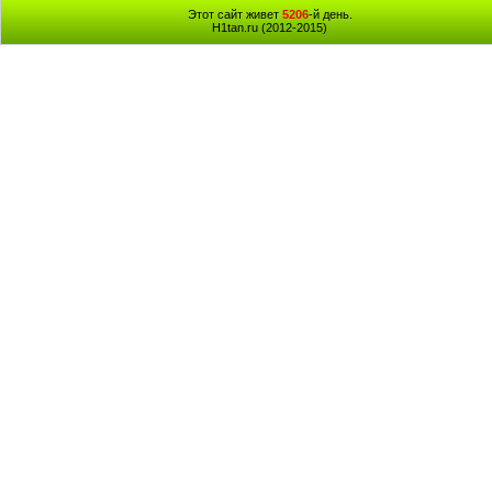
Этот сайт живет
5206
-й день.
H1tan.ru (2012-2015)