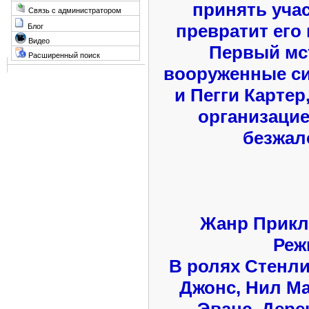
принять учас
Связь с администратором
превратит его 
Блог
Видео
Первый мст
Расширенный поиск
вооруженные си
и Пегги Карте
организацие
безжал
Жанр Прикл
Реж
В ролях Стенли
Джонс, Нил Ма
Эванс, Дере